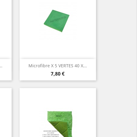
Aperçu rapide

..
Microfibre X 5 VERTES 40 X...
Prix
7,80 €