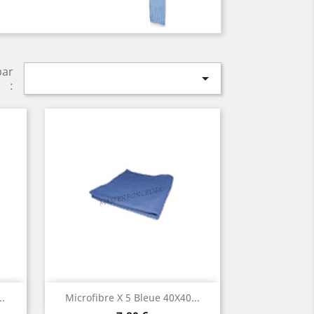
par

:
Aperçu rapide

..
Microfibre X 5 Bleue 40X40...