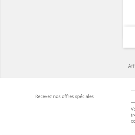
Aff
Recevez nos offres spéciales
V
tr
co