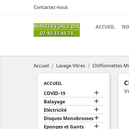
Contactez-nous
ACCUEIL
NO
Accueil
Lavage Vitres
Chiffonnettes Mi
C
ACCUEIL
V

COVID-19

Balayage

Eléctricité

Disques Monobrosses

Eponges et Gants