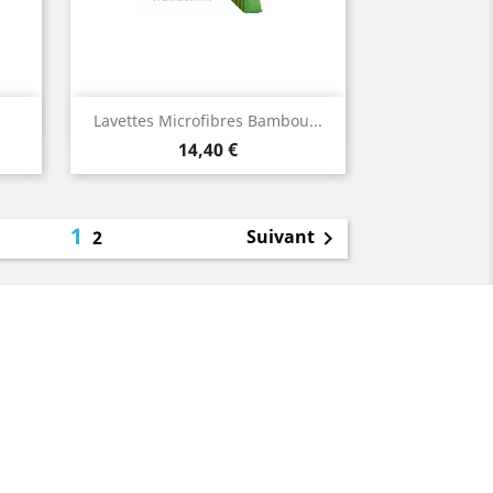
Aperçu rapide

Lavettes Microfibres Bambou...
Prix
14,40 €
1
Suivant
2
