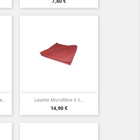
Prix
7,80 €
Aperçu rapide

...
Lavette Microfibre X 5...
Prix
14,90 €