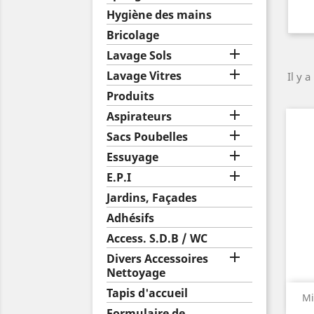
Hygiène des mains
Bricolage

Lavage Sols

Lavage Vitres
Il y a
Produits

Aspirateurs

Sacs Poubelles

Essuyage

E.P.I
Jardins, Façades
Adhésifs
Access. S.D.B / WC

Divers Accessoires
Nettoyage
Tapis d'accueil
Mi
Formulaire de