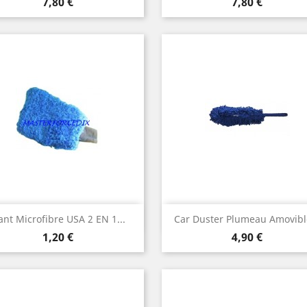
Prix
Prix
7,80 €
7,80 €
Aperçu rapide
Aperçu rapide


ant Microfibre USA 2 EN 1...
Car Duster Plumeau Amovible
Prix
Prix
1,20 €
4,90 €