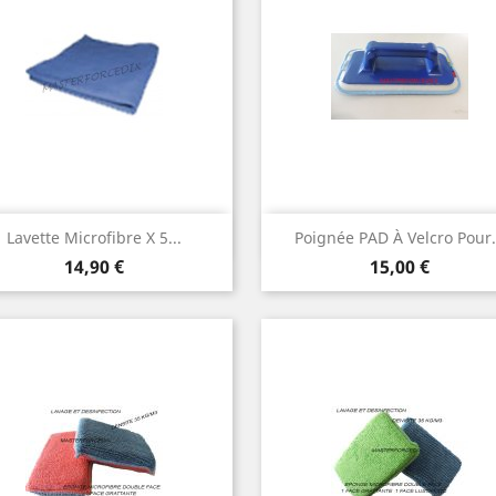
Aperçu rapide
Aperçu rapide


Lavette Microfibre X 5...
Poignée PAD À Velcro Pour.
Prix
Prix
14,90 €
15,00 €