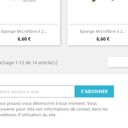
Aperçu rapide
Aperçu rapide


Eponge Microfibre X 2...
Eponge Microfibre X 2...
Prix
Prix
6,60 €
6,60 €
ichage 1-12 de 14 article(s)
ous pouvez vous désinscrire à tout moment. Vous
ouverez pour cela nos informations de contact dans les
nditions d'utilisation du site.