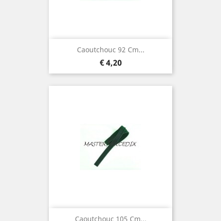
Caoutchouc 92 Cm...
Prijs
€ 4,20
Caoutchouc 105 Cm...