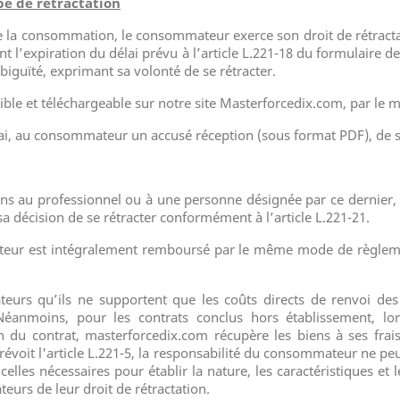
ype de rétractation
e la consommation, le consommateur exerce son droit de rétracta
nt l’expiration du délai prévu à l’article L.221-18 du formulaire d
iguïté, exprimant sa volonté de se rétracter.
ible et téléchargeable sur notre site Masterforcedix.com, par le m
 au consommateur un accusé réception (sous format PDF), de sa 
s au professionnel ou à une personne désignée par ce dernier, sa
 décision de se rétracter conformément à l’article L.221-21.
teur est intégralement remboursé par le même mode de règlement
rs qu’ils ne supportent que les coûts directs de renvoi des bi
Néanmoins, pour les contrats conclus hors établissement, lor
u contrat, masterforcedix.com récupère les biens à ses frais 
révoit l'article L.221-5, la responsabilité du consommateur ne pe
celles nécessaires pour établir la nature, les caractéristiques e
urs de leur droit de rétractation.