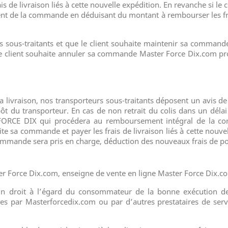
frais de livraison liés à cette nouvelle expédition. En revanche si
e la commande en déduisant du montant à rembourser les frais 
urs sous-traitants et que le client souhaite maintenir sa command
si le client souhaite annuler sa commande Master Force Dix.co
livraison, nos transporteurs sous-traitants déposent un avis de 
ôt du transporteur. En cas de non retrait du colis dans un délai 
ORCE DIX qui procédera au remboursement intégral de la comm
ite sa commande et payer les frais de livraison liés à cette nou
mmande sera pris en charge, déduction des nouveaux frais de por
er Force Dix.com, enseigne de vente en ligne Master Force Dix.c
in droit à l’égard du consommateur de la bonne exécution des
ées par Masterforcedix.com ou par d’autres prestataires de serv