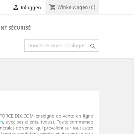
shopping_cart


Winkelwagen
(0)
Inloggen
NT SÉCURISÉ

R FORCE DIX.COM enseigne de vente en ligne
om
, avec ses clients, (vous). Toute commande
nérales de vente, qui prévalent sur tout autre
ésentes conditions générales de vente à tout