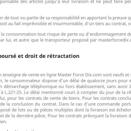
onsable des articles jusqu’à leur livraison et ne peut faire p
 de tout ou partie de sa responsabilité en apportant la preuve q
it au fait imprévisible et insurmontable, d’un tiers au contrat, s
de la consommation tout risque de perte ou d’endommagement d
ar lui, et autre que le transporteur proposé par masterforcedi
boursé et droit de rétractation
om enseigne de vente en ligne Master Force Dix.com sont neufs et
n, le consommateur dispose d’un délai de quatorze jours pour ex
d’un démarchage téléphonique ou hors établissement, sans avoir 
3 à L.221-25. Le délai mentionné court à compter du jour de la
r lui, pour les contrats de vente de biens. Pour les contrats con
 de la conclusion du contrat. Dans le cas d’une commande port
é de lots ou de pièces multiples dont la livraison est échelonn
t de la dernière pièce. Pour les contrats prévoyant la livraison 
ien.