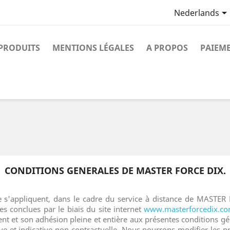
Nederlands
PRODUITS
MENTIONS LÉGALES
A PROPOS
PAIEME
CONDITIONS GENERALES DE MASTER FORCE DIX.
te s'appliquent, dans le cadre du service à distance de MASTE
 conclues par le biais du site internet
www.masterforcedix.c
ient et son adhésion pleine et entière aux présentes conditions gé
e et indicative non contractuelle. Nous pourrons modifier les pr