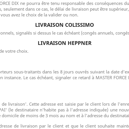
CE DIX ne pourra être tenu responsable des conséquences dues
 seulement dans ce cas, le délai de livraison peut être supérieur
ous avez le choix de la valider ou non.
LIVRAISON COLISSIMO
tionnels, signalés si dessus le cas échéant (congés annuels, cong
LIVRAISON HEPPNER
de votre choix.
teurs sous-traitants dans les 8 jours ouvrés suivant la date d'exp
 en instance. Le cas échéant, signaler ce retard à MASTER FORCE
se de livraison'. Cette adresse est saisie par le client lors de l
I' (le destinataire n'habite pas à l'adresse indiquée) une no
 de domicile de moins de 3 mois au nom et à l'adresse du destinatai
dresse de livraison par le client et que le client souhaite main