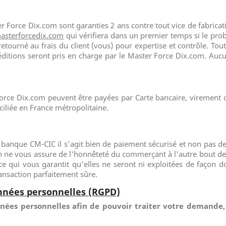
ter Force Dix.com sont garanties 2 ans contre tout vice de fabrica
asterforcedix.com
qui vérifiera dans un premier temps si le prob
tourné au frais du client (vous) pour expertise et contrôle. Tou
xpéditions seront pris en charge par le Master Force Dix.com. A
orce Dix.com peuvent être payées par Carte bancaire, viremen
iliée en France métropolitaine.
a banque CM-CIC il s'agit bien de paiement sécurisé et non pas de
en ne vous assure de l'honnêteté du commerçant à l'autre bout de 
e qui vous garantit qu'elles ne seront ni exploitées de façon dou
ansaction parfaitement sûre.
onnées personnelles (RGPD)
es personnelles afin de pouvoir traiter votre demande, 