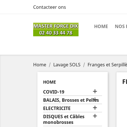
Contacteer ons
HOME
NOS 
Home
Lavage SOLS
Franges et Serpill
F
HOME

COVID-19

BALAIS, Brosses et Pelles

ELECTRICITE

DISQUES et Câbles
monobrosses