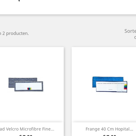
Sort
jn 2 producten.
Snel bekijken
Snel bekijken


ad Velcro Microfibre Fine...
Frange 40 Cm Hopital...