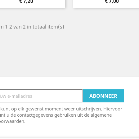
Prijs
Prijs
€ 7,20
€ 7,00
m 1-2 van 2 in totaal item(s)
 kunt op elk gewenst moment weer uitschrijven. Hiervoor
unt u de contactgegevens gebruiken uit de algemene
oorwaarden.