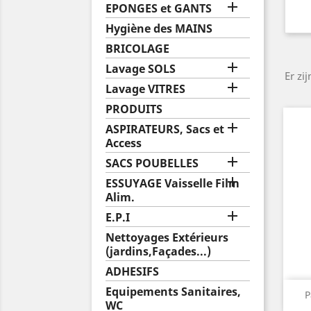

EPONGES et GANTS
Hygiène des MAINS
BRICOLAGE

Lavage SOLS
Er zi

Lavage VITRES
PRODUITS

ASPIRATEURS, Sacs et
Access

SACS POUBELLES

ESSUYAGE Vaisselle Film
Alim.

E.P.I
Nettoyages Extérieurs
(jardins,Façades...)
ADHESIFS
Equipements Sanitaires,
P
WC